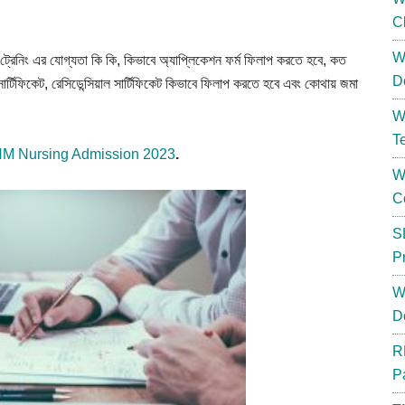
C
W
ট্রেনিং
এর
যোগ্যতা
কি
কি
,
কিভাবে
অ্যাপ্লিকেশন
ফর্ম
ফিলাপ
করতে
হবে
,
কত
D
সার্টিফিকেট
,
রেসিডেন্সিয়াল
সার্টিফিকেট
কিভাবে
ফিলাপ
করতে
হবে
এবং
কোথায়
জমা
W
T
M Nursing Admission 2023
.
W
C
S
P
W
D
R
P