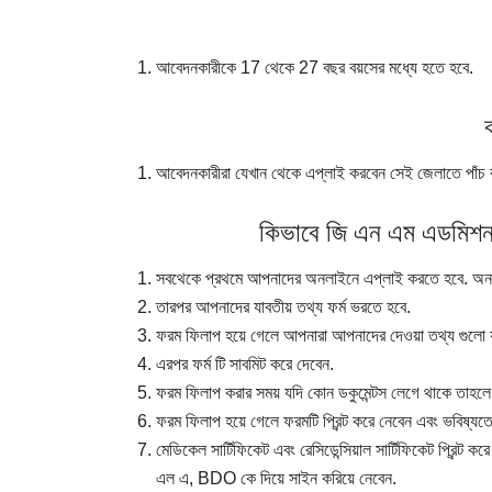
আবেদনকারীকে
17
থেকে
27
বছর
বয়সের
মধ্যে
হতে
হবে
.
আবেদনকারীরা
যেখান
থেকে
এপ্লাই
করবেন
সেই
জেলাতে
পাঁচ
কিভাবে
জি
এন
এম
এডমিশ
সবথেকে
প্রথমে
আপনাদের
অনলাইনে
এপ্লাই
করতে
হবে
.
অন
তারপর
আপনাদের
যাবতীয়
তথ্য
ফর্ম
ভরতে
হবে
.
ফরম
ফিলাপ
হয়ে
গেলে
আপনারা
আপনাদের
দেওয়া
তথ্য
গুলো
এরপর
ফর্ম
টি
সাবমিট
করে
দেবেন
.
ফরম
ফিলাপ
করার
সময়
যদি
কোন
ডকুমেন্টস
লেগে
থাকে
তাহলে
ফরম
ফিলাপ
হয়ে
গেলে
ফরমটি
প্রিন্ট
করে
নেবেন
এবং
ভবিষ্যত
মেডিকেল
সার্টিফিকেট
এবং
রেসিডেন্সিয়াল
সার্টিফিকেট
প্রিন্ট
করে
এল
এ
, BDO
কে
দিয়ে
সাইন
করিয়ে
নেবেন
.