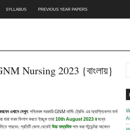
SYLLABUS
PREVIOUS YEAR PAPERS
m
P
NM Nursing 2023 {বাংলায়}
S
th
S
si
...
W
করবেন এখানে দেখুন
:
পশ্চিমবঙ্গ
সরকারি
GNM
নার্সিং
ট্রেনিং
এর
অ্যাপ্লিকেশন
ফর্ম
A
রা
যারা
ফরম
ফিলাপ
করতে
ইচ্ছুক
তারা
10th August 2023 র
মধ্যে
দিতে
পারবেন. প্রতিটি
জেলা
থেকেই
উচ্চ
মাধ্যমিক
পাস
করা
স্টুডেন্টরা
আবেদন
W