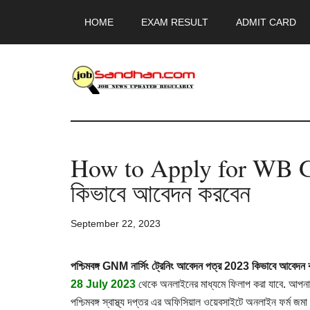
Skip
Skip
Skip
HOME
EXAM RESULT
ADMIT CARD
to
to
to
main
primary
footer
content
sidebar
JobSandhan.Co
-
How to Apply for WB G
Govt
কিভাবে আবেদন করবেন
Jobs,
September 22, 2023
Admit
Card,
পশ্চিমবঙ্গ GNM নার্সিং ট্রেনিং আবেদন পত্র 2023 কিভাবে আবেদন 
28 July 2023
থেকে
অনলাইনের
মাধ্যমে
ফিলাপ
করা
যাবে. আপনা
পশ্চিমবঙ্গ
স্বাস্থ্য
দপ্তর
এর
অফিসিয়াল
ওয়েবসাইটে
অনলাইন
ফর্ম
জমা