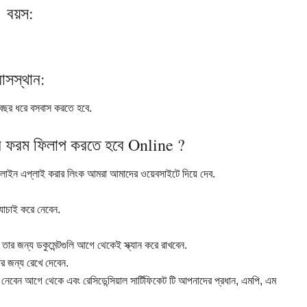
বয়স
:
বাসস্থান
:
বছর
ধরে
বসবাস
করতে
হবে
.
ন
ফরম
ফিলাপ
করতে
হবে
Online ?
লাইন
এপ্লাই
করার
লিংক
আমরা
আমাদের
ওয়েবসাইটে
দিয়ে
দেব
.
যাচাই
করে
নেবেন
.
তার
জন্য
ডকুমেন্টগুলি
আগে
থেকেই
স্ক্যান
করে
রাখবেন
.
ের
জন্য
রেখে
দেবেন
.
নেবেন
আগে
থেকে
এবং
রেসিডেন্সিয়াল
সার্টিফিকেট
টি
আপনাদের
প্রধান
,
এমপি
,
এম