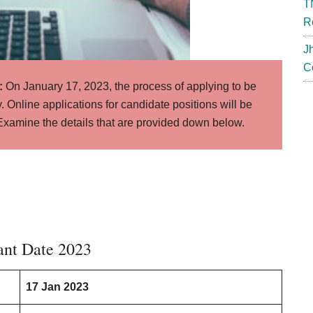
T
R
J
C
:
On January 17, 2023, the process of applying to be
nline applications for candidate positions will be
 Examine the details that are provided down below.
ant Date 2023
17 Jan 2023