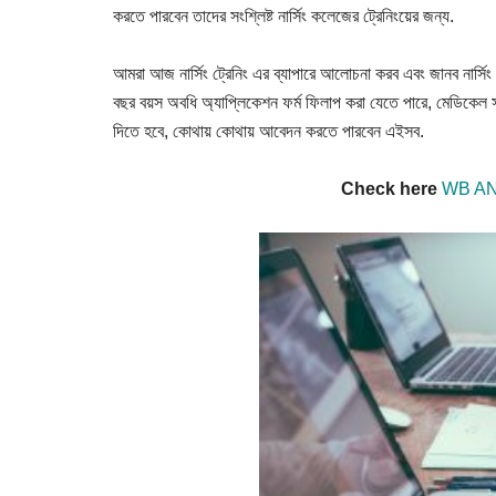
Result,
করতে
পারবেন
তাদের
সংশ্লিষ্ট
নার্সিং
কলেজের
ট্রেনিংয়ের
জন্য.
Syllabus,
আমরা
আজ
নার্সিং
ট্রেনিং
এর
ব্যাপারে
আলোচনা
করব
এবং
জানব
নার্সিং
News
বছর
বয়স
অবধি
অ্যাপ্লিকেশন
ফর্ম
ফিলাপ
করা
যেতে
পারে
,
মেডিকেল
দিতে
হবে
,
কোথায়
কোথায়
আবেদন
করতে
পারবেন
এইসব
.
Check here
WB AN