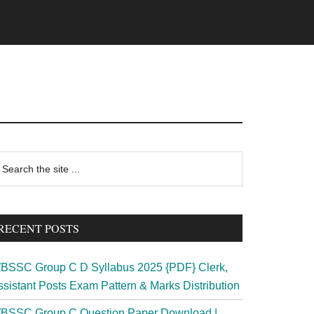
rimary
earch
e
idebar
te
RECENT POSTS
BSSC Group C D Syllabus 2025 {PDF} Clerk,
ssistant Posts Exam Pattern & Marks Distribution
BSSC Group C Question Paper Download |