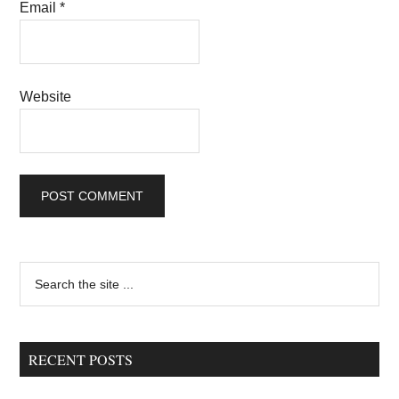
Email
*
Website
Primary
Search
the
Sidebar
site
...
RECENT POSTS