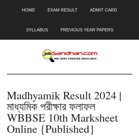
Skip
Skip
Skip
HOME
EXAM RESULT
ADMIT CARD
to
to
to
main
primary
footer
content
sidebar
SYLLABUS
PREVIOUS YEAR PAPERS
JobSandhan.Com
-
Madhyamik Result 2024 |
Govt
মাধ্যমিক পরীক্ষার ফলাফল
Jobs,
WBBSE 10th Marksheet
Admit
Online {Published}