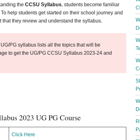
tanding the
CCSU Syllabus
, students become familiar
C
. To help students get started on their school journey and
W
nt that they review and understand the syllabus.
D
W
UG/PG syllabus lists all the topics that will be
T
is page to get the UG/PG CCSU Syllabus 2023-24 and
W
C
S
P
W
D
labus 2023 UG PG Course
R
P
Click Here