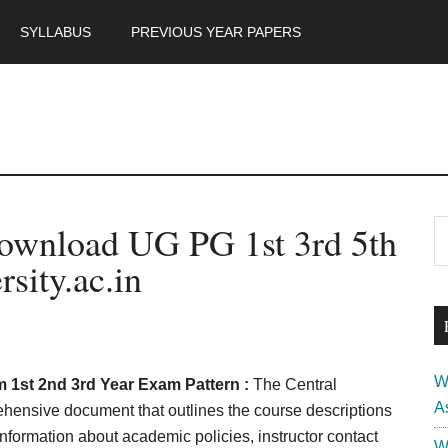
SYLLABUS
PREVIOUS YEAR PAPERS
m
P
ownload UG PG 1st 3rd 5th
S
th
S
sity.ac.in
si
...
W
st 2nd 3rd Year Exam Pattern :
The Central
A
ehensive document that outlines the course descriptions
information about academic policies, instructor contact
W