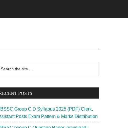
rimary
earch
e
idebar
te
RECENT POSTS
BSSC Group C D Syllabus 2025 {PDF} Clerk,
ssistant Posts Exam Pattern & Marks Distribution
BSSC Group C Question Paper Download |