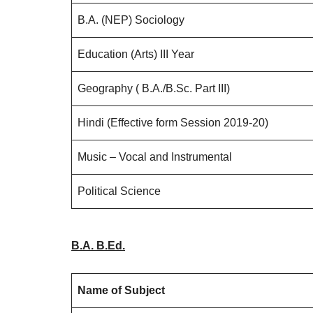
B.A. (NEP) Sociology
Education (Arts) III Year
Geography ( B.A./B.Sc. Part III)
Hindi (Effective form Session 2019-20)
Music – Vocal and Instrumental
Political Science
B.A. B.Ed.
Name of Subject