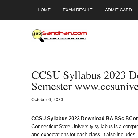
Skip
Skip
Skip
HOME
EXAM RESULT
ADMIT CARD
to
to
to
main
primary
footer
content
sidebar
JobSandhan.Co
-
CCSU Syllabus 2023 D
Govt
Semester www.ccsuniver
Jobs,
October 6, 2023
Admit
Card,
CCSU Syllabus 2023 Download BA BSc BCom 1
Connecticut State University syllabus is a compr
and expectations for each class. It also includes 