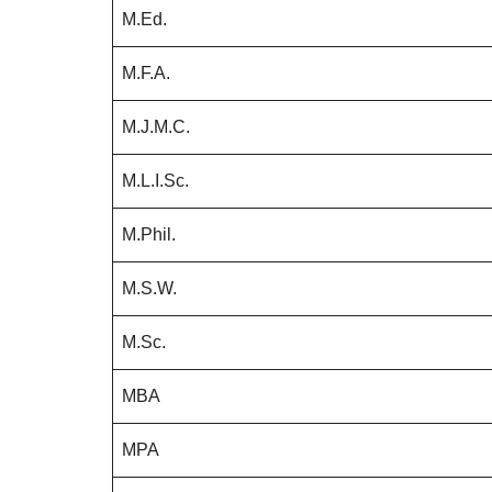
M.Ed.
M.F.A.
M.J.M.C.
M.L.I.Sc.
M.Phil.
M.S.W.
M.Sc.
MBA
MPA