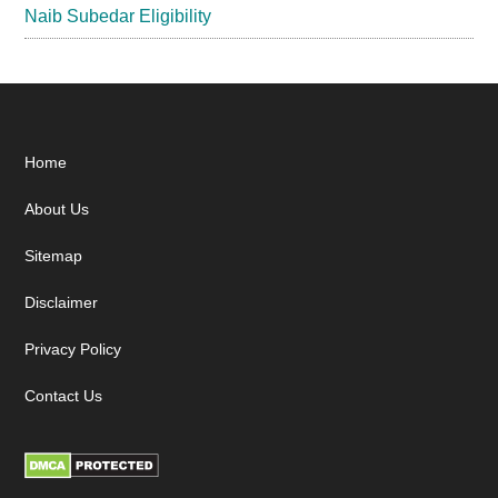
Naib Subedar Eligibility
Footer
Home
About Us
Sitemap
Disclaimer
Privacy Policy
Contact Us