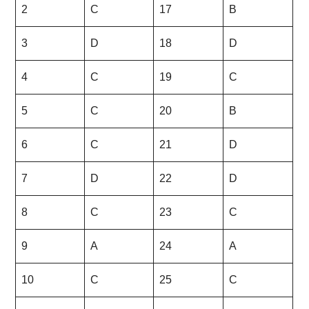
2
C
17
B
3
D
18
D
4
C
19
C
5
C
20
B
6
C
21
D
7
D
22
D
8
C
23
C
9
A
24
A
10
C
25
C