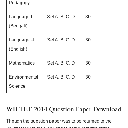
Pedagogy
Language-I
Set A, B, C, D
30
(Bengali)
Language –II
Set A, B, C, D
30
(English)
Mathematics
Set A, B, C, D
30
Environmental
Set A, B, C, D
30
Science
WB TET 2014 Question Paper Download
Though the question paper was to be returned to the