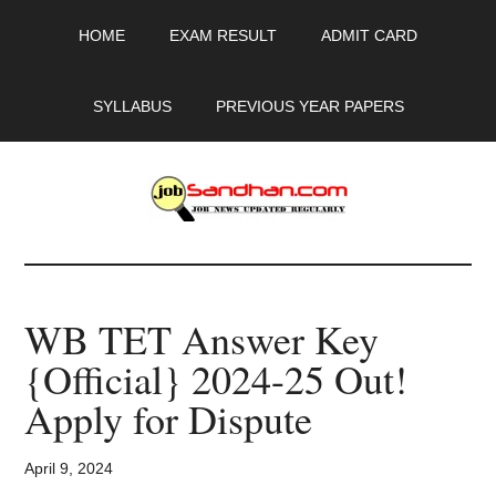
Skip
Skip
Skip
HOME
EXAM RESULT
ADMIT CARD
to
to
to
main
primary
footer
content
sidebar
SYLLABUS
PREVIOUS YEAR PAPERS
JobSandhan.Com
-
WB TET Answer Key
Govt
{Official} 2024-25 Out!
Jobs,
Apply for Dispute
Admit
April 9, 2024